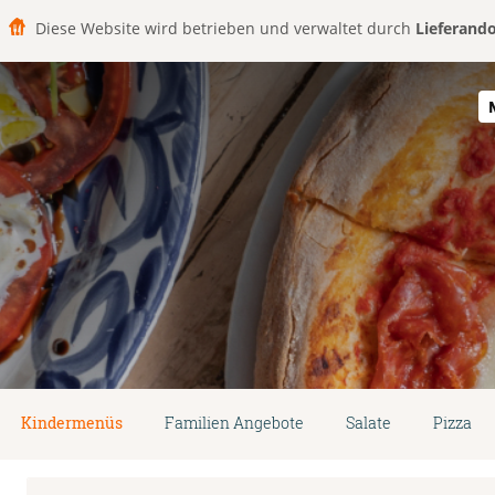
Diese Website wird betrieben und verwaltet durch
Lieferand
Kindermenüs
Familien Angebote
Salate
Pizza